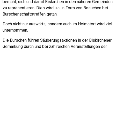
bemüht, sich und damit Biskirchen in den näheren Gemeinden
zu repräsentieren. Dies wird u.a. in Form von Besuchen bei
Burschenschaftstreffen getan.
Doch nicht nur auswärts, sondern auch im Heimatort wird viel
unternommen.
Die Burschen führen Säuberungsaktionen in der Biskirchener
Gemarkung durch und bei zahlreichen Veranstaltungen der
anderen Vereine beteiligt sich der „Frohsinn” meist
„stimmgewaltig”. Am 30. April jeden Jahres wird der
„Maibaum” gestellt und ein Volkstanz aufgeführt. Höhepunkt
des Vereinslebens ist die Ausrichtung der Kirmes im
Oktober in Zusammenarbeit mit der Turn- und Sportgemeinde
Biskirchen.
Alte Traditionen, wie Vortanzversteigerung, Wahl eines
Kirmeswatzes, Kirmeszug und Beerdigung der Kirmes
wurden von der Burschenschaft wieder ins Leben gerufen.
Am 6. Dezember veranstalten die Burschen die Aktion „Der